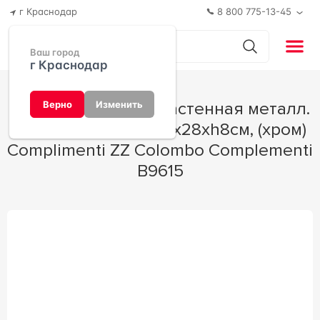
г Краснодар
8 800 775-13-45
Ваш город
г Краснодар
Полочка угловая, настенная металл.
Верно
Изменить
для ванны/душа 28х28хh8см, (хром)
Complimenti ZZ Colombo Complementi
B9615