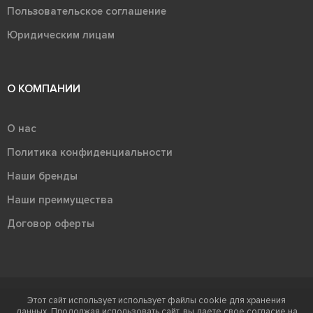
Пользовательское соглашение
Юридическим лицам
О КОМПАНИИ
О нас
Политика конфиденциальности
Наши бренды
Наши преимущества
Договор оферты
Этот сайт использует использует файлы cookie для хранения
Терра - территория керамики 2026
данных. Продолжая использовать сайт, вы даете свое согласие на