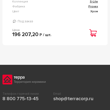
Коллекция
S-Lite
Фабрика
Provex
Цвет
Хром
Под заказ
Цена
196 207,20
Р / шт.
Телефон горячей линии
Email
8 800 775-13-45
shop@terracorp.ru