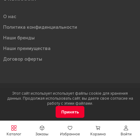
О нас
Политика конфиденциальности
Наши бренды
Наши преимущества
Договор оферты
Этот сайт использует использует файлы cookie для хранения
Терра - территория керамики 2026
данных. Продолжая использовать сайт, вы даете свое согласие на
Ⓒ Правообладателем товарного знака "Терра" является ООО "Атлас-
работу с этими файлами.
НТС"
Принять
Каталог
Заказы
Избранное
Корзина
Войти