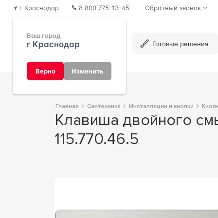
г Краснодар
8 800 775-13-45
Обратный звонок
Ваш город
г Краснодар
Каталог
Готовые решения
Верно
Изменить
Главная
Сантехника
Инсталляции и кнопки
Кноп
Клавиша двойного смыва (пластик, цв. матовый хром), ZZ Geberit Sigma01
115.770.46.5