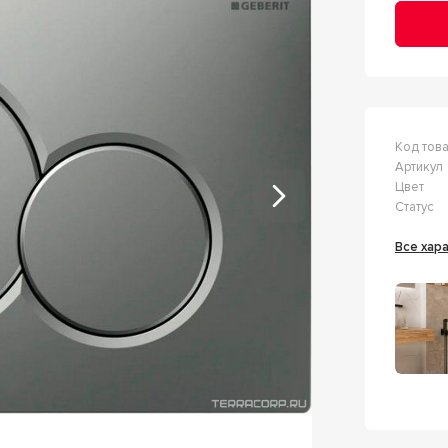
Код тов
Артикул
Цвет
Статус
Все ха