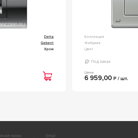
Delta
Коллекция
Geberit
Фабрика
Хром
Цвет
Под заказ
Цена
6 959,00
Р / шт.
ячей линии
Email