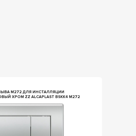
n014574
ЫВА M272 ДЛЯ ИНСТАЛЛЯЦИИ
КЛАВИШ
ТОВЫЙ ХРОМ ZZ ALCAPLAST BSKK4 M272
14ММ, 
ЦВ.ХРО