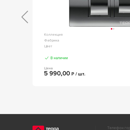
ниверсал
Коллекция
Oliveeka
Фабрика
Хром
Цвет
В наличии
Цена
5 990,00
Р / шт.
Телефон гор