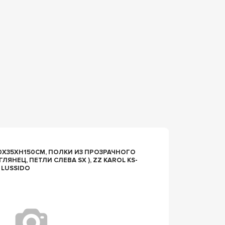
n027023
Х35ХH150СМ, ПОЛКИ ИЗ ПРОЗРАЧНОГО
ШКАФ Д
, ПЕТЛИ СЛЕВА SX ), ZZ KAROL KS-
ЯЩИК И
O LUSSIDO
LABOR 