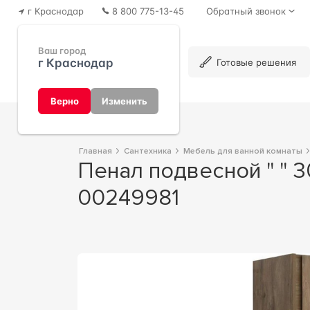
г Краснодар
8 800 775-13-45
Обратный звонок
Ваш город
г Краснодар
Каталог
Готовые решения
Верно
Изменить
Главная
Сантехника
Мебель для ванной комнаты
Пенал подвесной " " 30 см., цвет дуб рустикальный ZZ STWORKI Карлстад
00249981