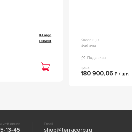
X-Large
Коллекция
Duravit
Фабрика
Под заказ
Цена
180 900,06
Р / шт.
ячей линии
Email
5-13-45
shop@terracorp.ru