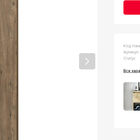
Код тов
Артикул
Статус
Все ха