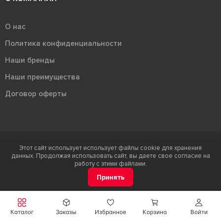
О нас
Политика конфиденциальности
Наши бренды
Наши преимущества
Договор оферты
Этот сайт использует использует файлы cookie для хранения
Терра - территория керамики 2026
данных. Продолжая использовать сайт, вы даете свое согласие на
Ⓒ Правообладателем товарного знака "Терра" является ООО "Атлас-
работу с этими файлами.
НТС"
Принять
Каталог
Заказы
Избранное
Корзина
Войти