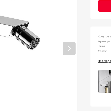
Код тов
Артикул
Цвет
Статус
Все ха