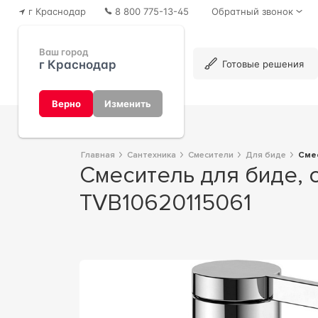
г Краснодар
8 800 775-13-45
Обратный звонок
Ваш город
г Краснодар
Каталог
Готовые решения
Верно
Изменить
Главная
Сантехника
Смесители
Для биде
Сме
Смеситель для биде, c д/к pop-up, (цв.хром), ZZ Villeroy & Boch Dawn
TVB10620115061