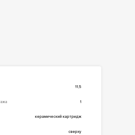
11,5
тажа
1
керамический картридж
сверху