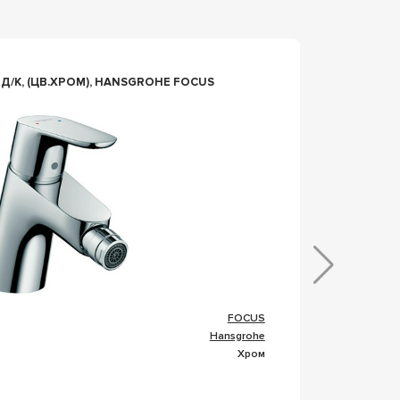
n003747
РОМ), HANSGROHE FOCUS
СМЕСИТЕЛ
DEVON 
FOCUS
Коллекц
Hansgrohe
Фабрик
Хром
Цвет
Под 