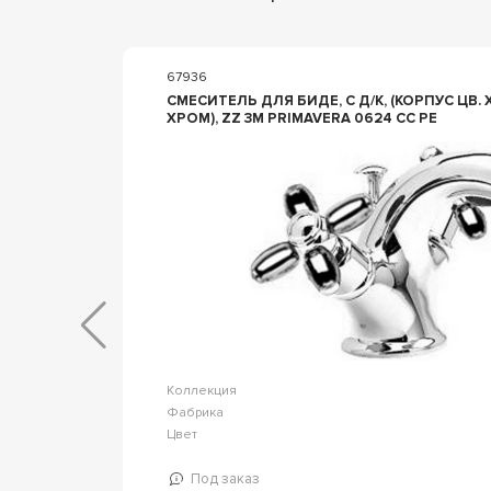
67936
СМЕСИТЕЛЬ ДЛЯ БИДЕ, С Д/К, (КОРПУС ЦВ. 
ХРОМ), ZZ 3M PRIMAVERA 0624 CC PE
Talis E
Коллекция
ansgrohe
Фабрика
Хром
Цвет
Под заказ