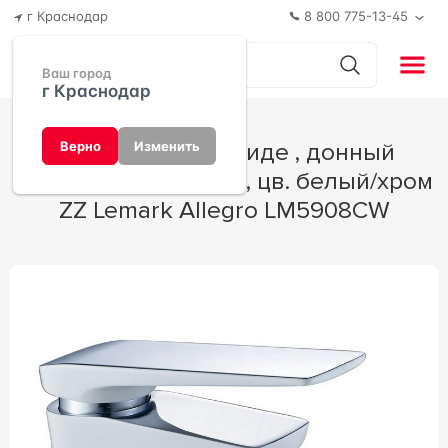
г Краснодар
8 800 775-13-45
Ваш город
г Краснодар
Смеситель для биде , донный
Верно
Изменить
клапан в комплекте, цв. белый/хром
ZZ Lemark Allegro LM5908CW