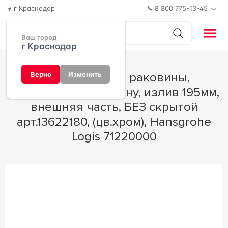
г Краснодар
8 800 775-13-45
Ваш город
г Краснодар
Смеситель для раковины,
Верно
Изменить
встраиваемый в стену, излив 195мм,
внешняя часть, БЕЗ скрытой
арт.13622180, (цв.хром), Hansgrohe
Logis 71220000