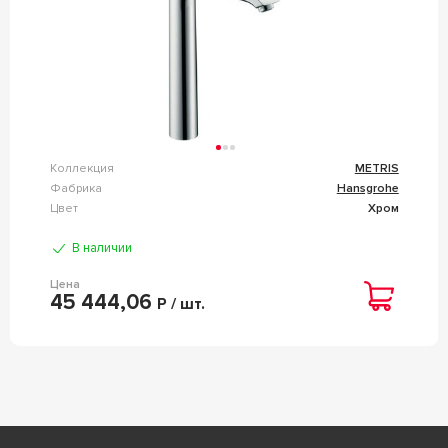
Коллекция
METRIS
Фабрика
Hansgrohe
Цвет
Хром
В наличии
Цена
45 444,06
Р / шт.