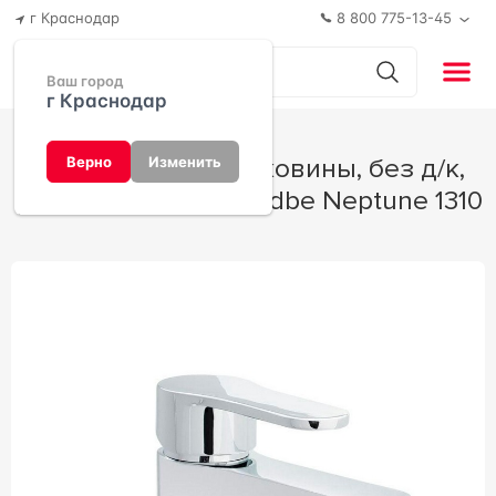
г Краснодар
8 800 775-13-45
Ваш город
г Краснодар
Смеситель для раковины, без д/к,
Верно
Изменить
(цв. хром), XXZZ Swedbe Neptune 1310