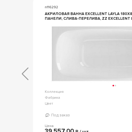
n116292
АКРИЛОВАЯ ВАННА EXCELLENT LAYLA 180X80
ПАНЕЛИ, СЛИВА-ПЕРЕЛИВА, ZZ EXCELLENT 
AGNO
Коллекция
ниверсал
Фабрика
BelBagno
Цвет
Белый
Под заказ
Цена
39 557,00
Р / шт.