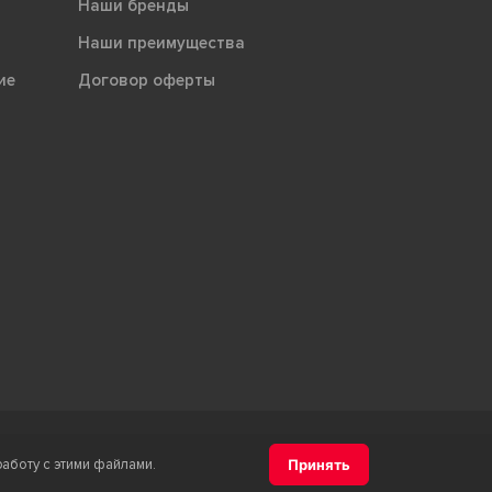
Наши бренды
Наши преимущества
ие
Договор оферты
м товарного знака "Терра" является ООО "Атлас-НТС"
работу с этими файлами.
Принять