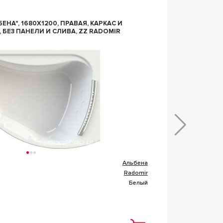
n116761
 1680Х1200, ПРАВАЯ, КАРКАС И
ВАННА 
БЕЗ ПАНЕЛИ И СЛИВА, ZZ RADOMIR
КАРКАС
VPBA17
Альбена
Коллекц
Radomir
Фабрик
Белый
Цвет
Под 
Цена