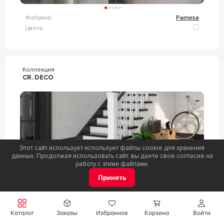
Фабрика:
Pamesa
Цвета:
Коллекция
CR. DECO
Этот сайт использует использует файлы cookie для хранения
данных. Продолжая использовать сайт, вы даете свое согласие на
работу с этими файлами.
Принять
Фабрика:
Pamesa
Цвета:
Каталог
Заказы
Избранное
Корзина
Войти