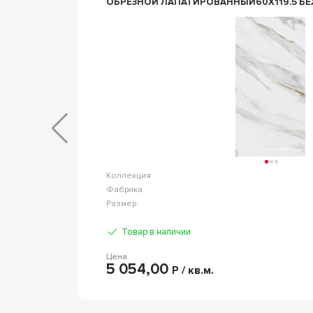
ОБРЕЗНОЙ ЛАПАТИРОВАННЫЙ60X119.5 Б
аймстоун
Коллекция
 Marazzi
Фабрика
9.5 т.9мм
Размер
Товар в наличии
Цена
5 054,00
Р / кв.м.