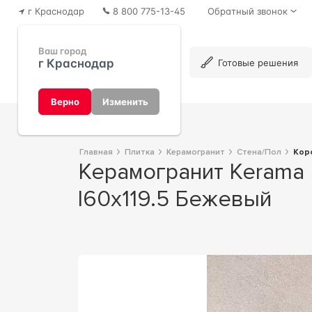
г Краснодар
8 800 775-13-45
Обратный звонок
Ваш город
г Краснодар
Каталог
Готовые решения
Верно
Изменить
Главная
Плитка
Керамогранит
Стена/Пол
Ко
Керамогранит Kerama Marazzi Королевская дорога беж обрезной
l60х119.5 Бежевый