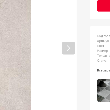
Код тов
Артикул
Цвет
Размер
Толщин
Статус
Все ха