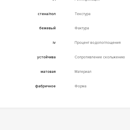
стена/пол
Текстура
бежевый
Фактура
iv
Процент водопоглощения
устойчива
Сопротивление скольжению
матовая
Материал
фабричное
Форма