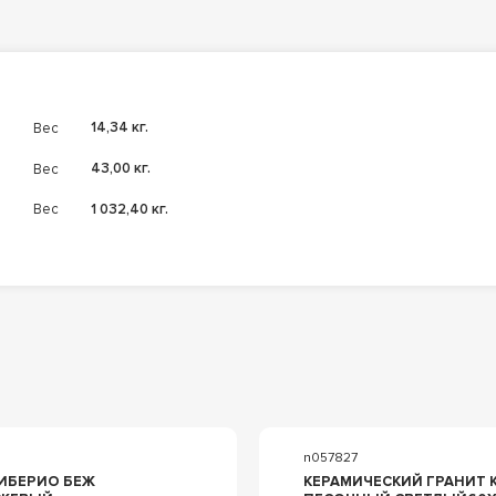
Вес
14,34 кг.
Вес
43,00 кг.
Вес
1 032,40 кг.
n057827
ЕРИО БЕЖ
КЕРАМИЧЕСКИЙ ГРАНИТ KERAMA MARAZZI РИАЛЬТО SG560920R