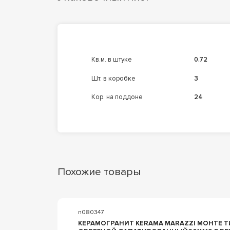
кв.м. в штуке
0.72
шт. в коробке
3
кор. на поддоне
24
Похожие товары
n080347
КЕРАМОГРАНИТ KERAMA MARAZZI МОНТЕ ТИБ