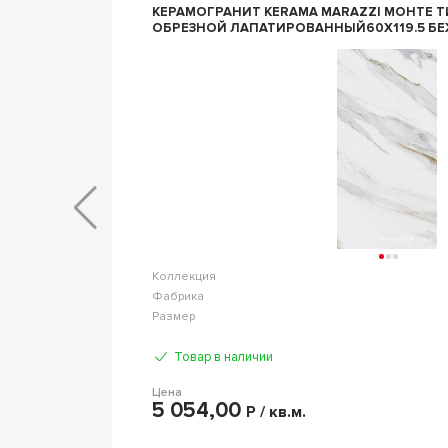
КЕРАМОГРАНИТ KERAMA MARAZZI МОНТЕ ТИБ
ОБРЕЗНОЙ ЛАПАТИРОВАННЫЙ60X119.5 Б
аймстоун
Коллекция
 Marazzi
Фабрика
9.5 т.9мм
Размер
Товар в наличии
Цена
5 054,00
Р / кв.м.