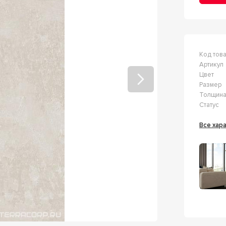
Код тов
Артикул
Цвет
Размер
Толщин
Статус
Все ха