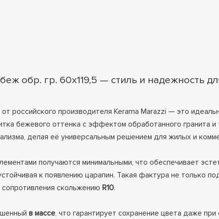
еж обр. гр. 60х119,5 — стиль и надежность д
 от российского производителя Kerama Marazzi — это идеаль
итка бежевого оттенка с эффектом обработанного гранита и
ализма, делая её универсальным решением для жилых и комм
лементами получаются минимальными, что обеспечивает эсте
 устойчивая к появлению царапин. Такая фактура не только по
у сопротивления скольжению
R10
.
рашенный
в массе
, что гарантирует сохранение цвета даже при