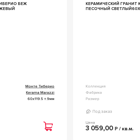
ЕРИО БЕЖ
КЕРАМИЧЕСКИЙ ГРАНИТ KERAMA MARAZZI РИАЛЬТО SG560920R
ЕЖЕВЫЙ
ПЕСОЧНЫЙ СВЕТЛЫЙ60X1
Монте Тиберио
Коллекция
Kerama Marazzi
Фабрика
60x119.5 т.9мм
Размер
Под заказ
Цена
3 059,00
Р / кв.м.