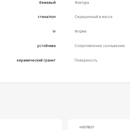
бежевый
Фактура
стена/пол
Окрашенный в массе
iv
Форма
устойчива
Сопротивление скольжению
керамический гранит
Поверхность
n057827