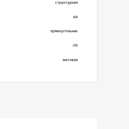
структурная
да
прямоугольник
r10
матовая
n073328