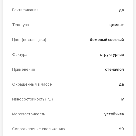
Ректификация
да
Текстура
цемент
Цвет (поставщика)
бежевый светлый
Фактура
структурная
Применение
стена/пол
Окрашенный в массе
да
Износостойкость (PEI)
iv
Морозостойкость
устойчива
Сопротивление скольжению
r10