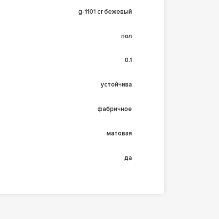
g-1101 cr бежевый
пол
0.1
устойчива
фабричное
матовая
да