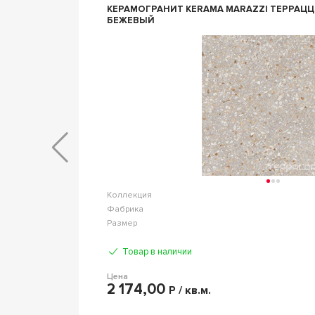
КЕРАМОГРАНИТ KERAMA MARAZZI ТЕРРАЦЦО БЕЖ ОБР.60
БЕЖЕВЫЙ
Алатау
Коллекция
Гранитея
Фабрика
60 т.9мм
Размер
Товар в наличии
Цена
2 174,00
Р / кв.м.