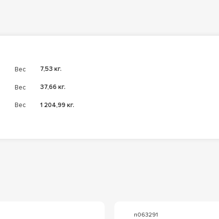
Вес
7,53 кг.
Вес
37,66 кг.
Вес
1 204,99 кг.
n063291