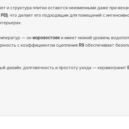
цвет и структура плитки остаются неизменными даже при мех
PEI)
, что делает его подходящим для помещений с интенсивно
нтерьерах.
температур — он
морозостоек
и имеет низкий уровень водопог
ерхность с коэффициентом сцепления
R9
обеспечивает безопа
ный дизайн, долговечность и простоту ухода — керамогранит