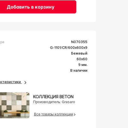
Добавить в корзину
ара
n070355
G-1101/CR/600x600x9
Бежевый
60x60
а
9 мм.
В наличии
рактеристики
КОЛЛЕКЦИЯ BETON
Производитель:
Grasaro
Все товары коллекции