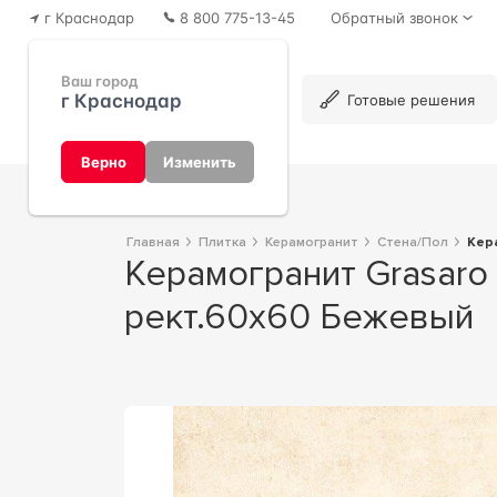
г Краснодар
8 800 775-13-45
Обратный звонок
Ваш город
г Краснодар
Каталог
Готовые решения
Верно
Изменить
Главная
Плитка
Керамогранит
Стена/Пол
Ке
Керамогранит Grasaro Beton Керамогранит G-1101 CR структ. бежевый
рект.60x60 Бежевый