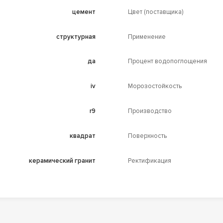
цемент
Цвет (поставщика)
структурная
Применение
да
Процент водопоглощения
iv
Морозостойкость
r9
Производство
квадрат
Поверхность
керамический гранит
Ректификация