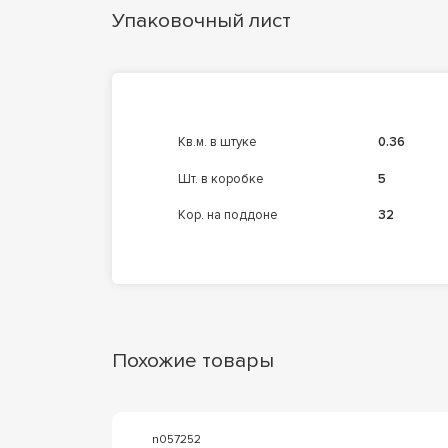
Упаковочный лист
кв.м. в штуке
0.36
шт. в коробке
5
кор. на поддоне
32
Похожие товары
n057252