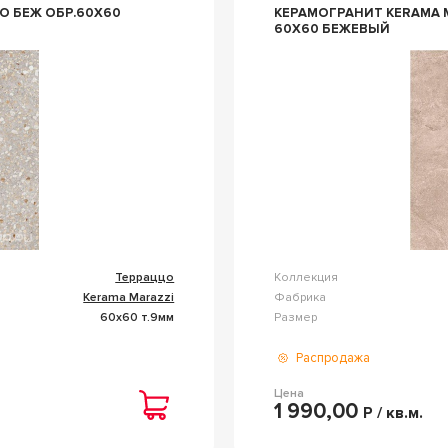
X60
КЕРАМОГРАНИТ KERAMA MARAZZI
60Х60 БЕЖЕВЫЙ
Терраццо
Коллекция
Kerama Marazzi
Фабрика
60x60 т.9мм
Размер
Распродажа
Цена
1 990,00
Р / кв.м.