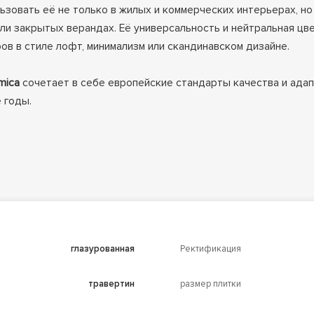
льзовать её не только в жилых и коммерческих интерьерах, н
или закрытых верандах. Её универсальность и нейтральная ц
в в стиле лофт, минимализм или скандинавском дизайне.
mica
сочетает в себе европейские стандарты качества и адап
 годы.
глазурованная
Ректификация
травертин
размер плитки