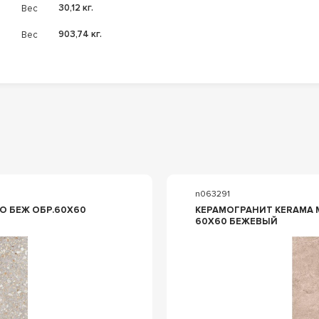
Вес
30,12 кг.
Вес
903,74 кг.
n063291
X60
КЕРАМОГРАНИТ KERAMA MARAZZI
60Х60 БЕЖЕВЫЙ