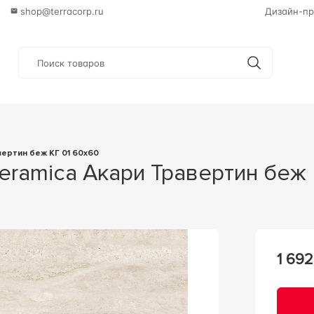
shop@terracorp.ru
Дизайн-пр
вертин беж КГ 01 60х60
 ceramica Акари Травертин бе
1 692