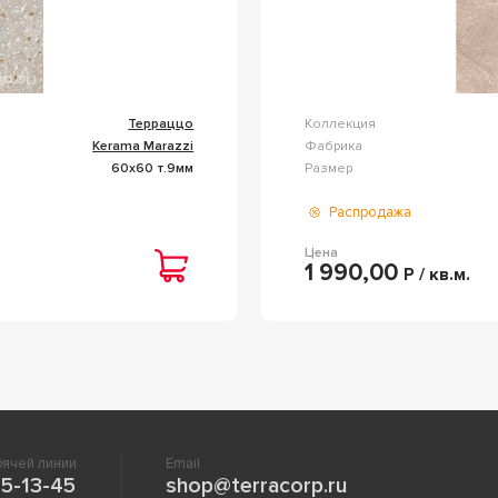
Терраццо
Коллекция
Kerama Marazzi
Фабрика
60x60 т.9мм
Размер
Распродажа
Цена
1 990,00
Р / кв.м.
ячей линии
Email
5-13-45
shop@terracorp.ru