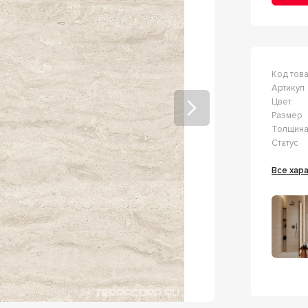
Код тов
Артикул
Цвет
Размер
Толщин
Статус
Все ха