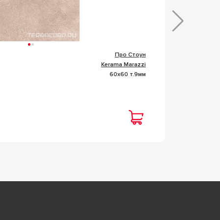
Про Стоун
Коллекц
Kerama Marazzi
Фабрик
60x60 т.9мм
Размер
Това
Цена
5 85