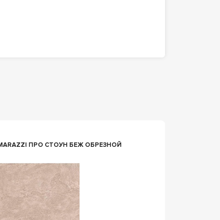
n179594
 ПРО СТОУН БЕЖ ОБРЕЗНОЙ
КЕРАМОГ
МАТОВ