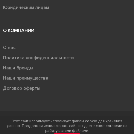
Юридическим лицам
О КОМПАНИИ
О нас
Политика конфиденциальности
Наши бренды
Наши преимущества
Договор оферты
Этот сайт использует использует файлы cookie для хранения
Терра - территория керамики 2026
данных. Продолжая использовать сайт, вы даете свое согласие на
Ⓒ Правообладателем товарного знака "Терра" является ООО "Атлас-
работу с этими файлами.
НТС"