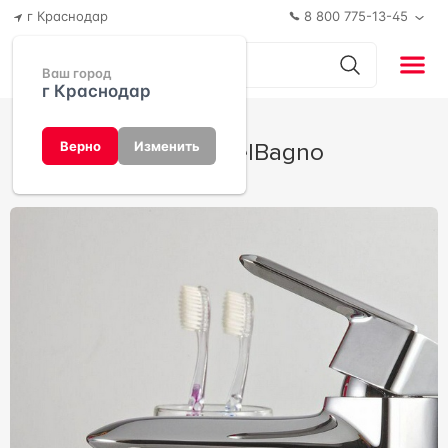
г Краснодар
8 800 775-13-45
Ваш город
г Краснодар
Carin от BelBagno
Верно
Изменить