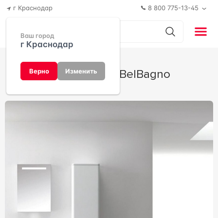
г Краснодар
8 800 775-13-45
Ваш город
г Краснодар
Energia-N от BelBagno
Верно
Изменить