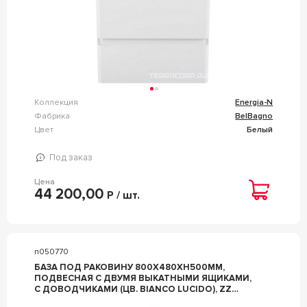
Коллекция
Energia-N
Фабрика
BelBagno
Цвет
Белый
Под заказ
Цена
44 200,00
Р / шт.
n050770
БАЗА ПОД РАКОВИНУ 800Х480ХH500ММ,
ПОДВЕСНАЯ С ДВУМЯ ВЫКАТНЫМИ ЯЩИКАМИ,
С ДОВОДЧИКАМИ (ЦВ. BIANCO LUCIDO), ZZ
BELBAGNO ENERGIA-N ENERGIA-N-800-2C-SO-BL