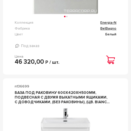
Коллекция
Energia-N
Фабрика
BelBagno
Цвет
Белый
Под заказ
Цена
46 320,00
Р / шт.
n136699
БАЗА ПОД РАКОВИНУ 600Х420ХH500ММ,
ПОДВЕСНАЯ С ДВУМЯ ВЫКАТНЫМИ ЯЩИКАМИ,
С ДОВОДЧИКАМИ, (БЕЗ РАКОВИНЫ), (ЦВ. BIANCO
LUCIDO), ZZ BELBAGNO ENERGIA-N ENERGIA-N-
600-2C-SO-BL