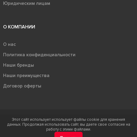
Юридическим лицам
О КОМПАНИИ
О нас
Политика конфиденциальности
Наши бренды
Наши преимущества
Договор оферты
Этот сайт использует использует файлы cookie для хранения
Терра - территория керамики 2026
данных. Продолжая использовать сайт, вы даете свое согласие на
Ⓒ Правообладателем товарного знака "Терра" является ООО "Атлас-
работу с этими файлами.
НТС"