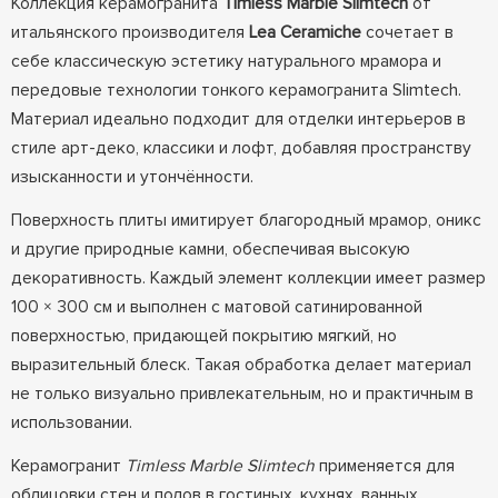
Коллекция керамогранита
Timless Marble Slimtech
от
итальянского производителя
Lea Ceramiche
сочетает в
себе классическую эстетику натурального мрамора и
передовые технологии тонкого керамогранита Slimtech.
Материал идеально подходит для отделки интерьеров в
стиле арт-деко, классики и лофт, добавляя пространству
изысканности и утончённости.
Поверхность плиты имитирует благородный мрамор, оникс
и другие природные камни, обеспечивая высокую
декоративность. Каждый элемент коллекции имеет размер
100 × 300 см и выполнен с матовой сатинированной
поверхностью, придающей покрытию мягкий, но
выразительный блеск. Такая обработка делает материал
не только визуально привлекательным, но и практичным в
использовании.
Керамогранит
Timless Marble Slimtech
применяется для
облицовки стен и полов в гостиных, кухнях, ванных