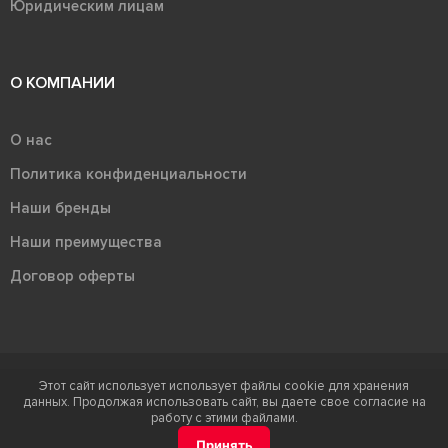
Юридическим лицам
О КОМПАНИИ
О нас
Политика конфиденциальности
Наши бренды
Наши преимущества
Договор оферты
Этот сайт использует использует файлы cookie для хранения
Терра - территория керамики 2026
данных. Продолжая использовать сайт, вы даете свое согласие на
Ⓒ Правообладателем товарного знака "Терра" является ООО "Атлас-
работу с этими файлами.
НТС"
Принять