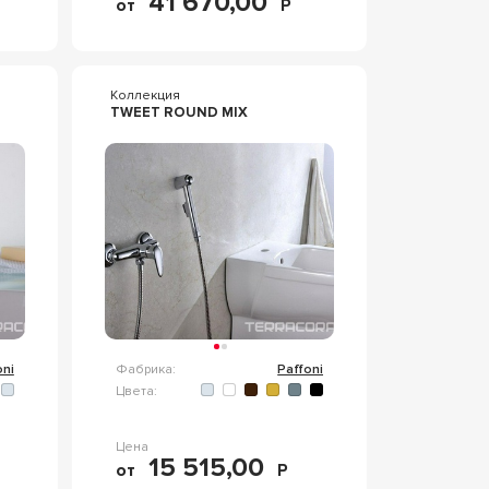
41 670,00
от
Р
Коллекция
TWEET ROUND MIX
oni
Фабрика:
Paffoni
Цвета:
Цена
15 515,00
от
Р