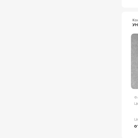
Ко
У
Ф
Цв
Ц
о