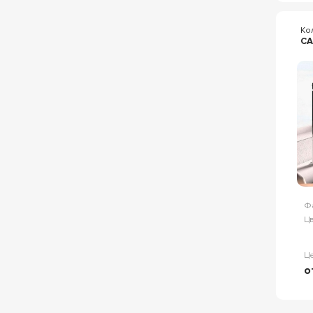
Ко
C
Ф
Цв
Ц
о