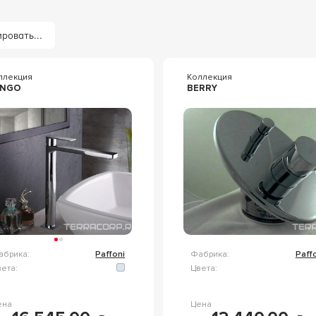
ровать...
ллекция
Коллекция
ANGO
BERRY
абрика:
Paffoni
Фабрика:
Paff
ета:
Цвета:
ена
Цена