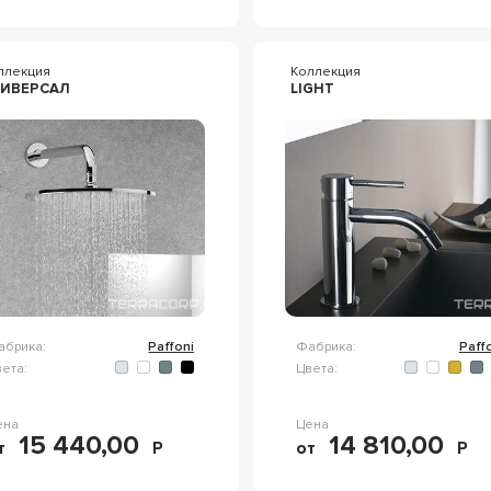
ллекция
Коллекция
НИВЕРСАЛ
LIGHT
абрика:
Paffoni
Фабрика:
Paff
ета:
Цвета:
ена
Цена
15 440,00
14 810,00
т
Р
от
Р