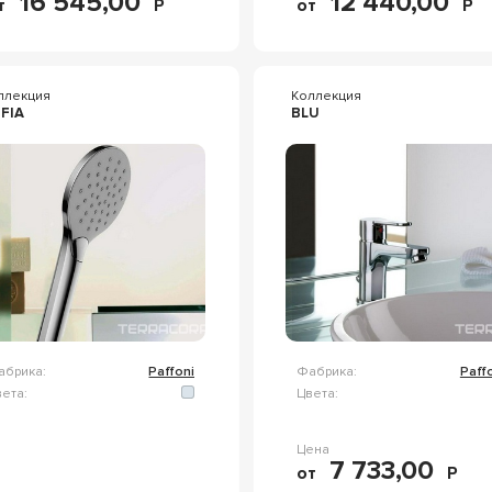
16 545,00
12 440,00
т
Р
от
Р
ллекция
Коллекция
FIA
BLU
абрика:
Paffoni
Фабрика:
Paff
ета:
Цвета:
Цена
7 733,00
от
Р