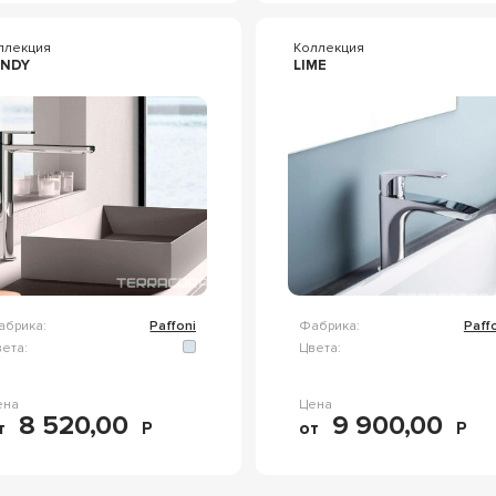
ллекция
Коллекция
ANDY
LIME
абрика:
Paffoni
Фабрика:
Paff
ета:
Цвета:
ена
Цена
8 520,00
9 900,00
т
Р
от
Р