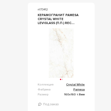
n173412
КЕРАМОГРАНИТ PAMESA
CRYSTAL WHITE
LEVIGLASS (П.П.) REC.
160X160 БЕЛЫЙ
Коллекция
Crystal White
Фабрика
Pamesa
Размер
160x160 т.8мм
Под заказ