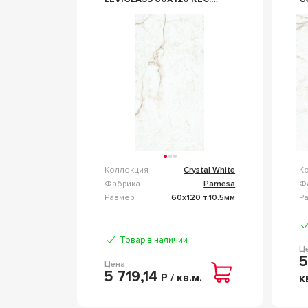
БЕЛЫЙ
R
Коллекция
Crystal White
К
Фабрика
Pamesa
Ф
Размер
60x120 т.10.5мм
Р
Товар в наличии
Ц
5
Цена
5 719,14
Р / кв.м.
к