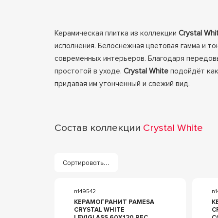
Керамическая плитка из коллекции
Crystal Whi
исполнения. Белоснежная цветовая гамма и т
современных интерьеров. Благодаря передов
простотой в уходе.
Crystal White
подойдёт как 
придавая им утончённый и свежий вид.
Состав коллекции
Crystal White
Сортировать...
n149542
n
КЕРАМОГРАНИТ PAMESA
К
CRYSTAL WHITE
C
LEVIGLASS 60X120 REC.
C