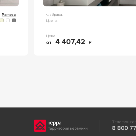
Pamesa
Фабрика:
Цвета:
Цена
4 407,42
от
Р
Телефон гор
8 800 77