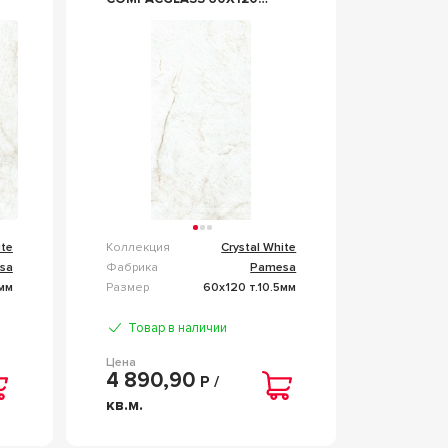
REC. БЕЛЫЙ
ite
Коллекция
Crystal White
sa
Фабрика
Pamesa
2мм
Размер
60x120 т.10.5мм
Товар в наличии
Цена
4 890,90
Р /
кв.м.