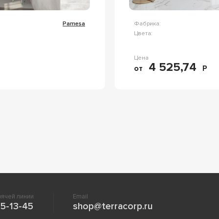
Pamesa
Фабрика:
Цвета:
Цена
4 525,74
от
Р
ячей линии
Email
5-13-45
shop@terracorp.ru