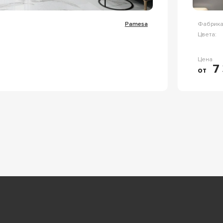
Pamesa
Фабрика
Цвета:
Цена
7 
от