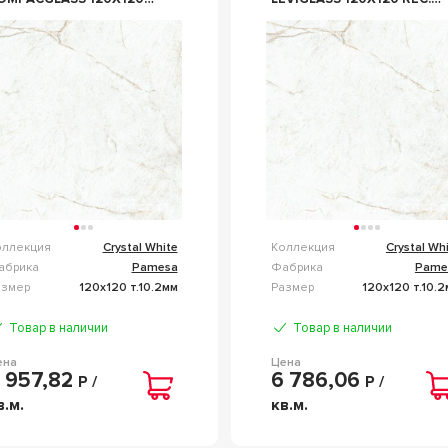
EC. БЕЛЫЙ
БЕЛЫЙ
оллекция
Crystal White
Коллекция
Crystal Wh
абрика
Pamesa
Фабрика
Pame
азмер
120x120 т.10.2мм
Размер
120x120 т.10.
Товар в наличии
Товар в наличии
ена
Цена
 957,82
6 786,06
Р /
Р /
в.м.
кв.м.