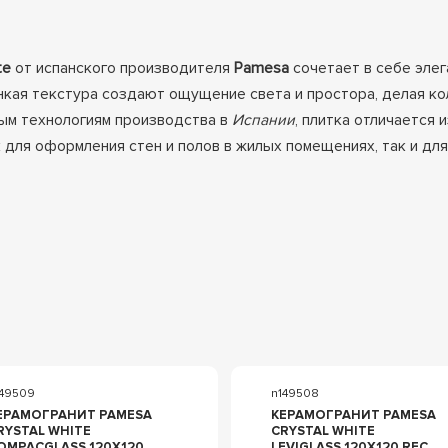
te
от испанского производителя
Pamesa
сочетает в себе элег
онкая текстура создают ощущение света и простора, делая 
ым технологиям производства в
Испании
, плитка отличается 
для оформления стен и полов в жилых помещениях, так и для
149509
n149508
ЕРАМОГРАНИТ PAMESA
КЕРАМОГРАНИТ PAMESA
RYSTAL WHITE
CRYSTAL WHITE
OMPACGLASS 120X120
LEVIGLASS 120X120 REC.