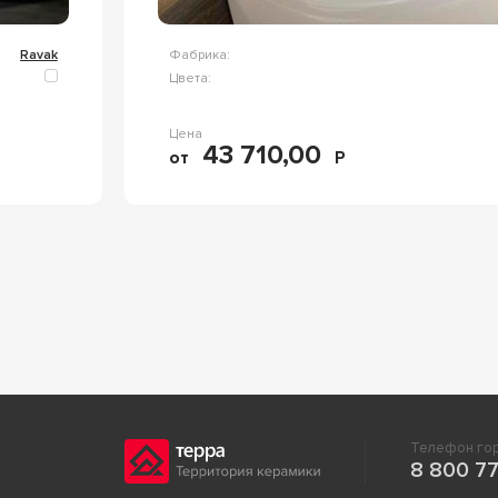
Ravak
Фабрика:
Цвета:
Цена
43 710,00
от
Р
Телефон гор
8 800 77