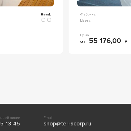
Ravak
Фабрика:
Цвета:
Цена
55 176,00
от
Р
ячей линии
Email
5-13-45
shop@terracorp.ru