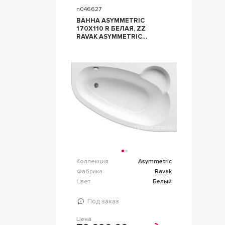
n046627
ВАННА ASYMMETRIC
170X110 R БЕЛАЯ, ZZ
RAVAK ASYMMETRIC
C491000000
Коллекция
Asymmetric
Фабрика
Ravak
Цвет
Белый
Под заказ
Цена