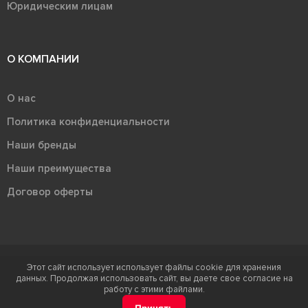
Юридическим лицам
О КОМПАНИИ
О нас
Политика конфиденциальности
Наши бренды
Наши преимущества
Договор оферты
Этот сайт использует использует файлы cookie для хранения
Терра - территория керамики 2026
данных. Продолжая использовать сайт, вы даете свое согласие на
Ⓒ Правообладателем товарного знака "Терра" является ООО "Атлас-
работу с этими файлами.
НТС"