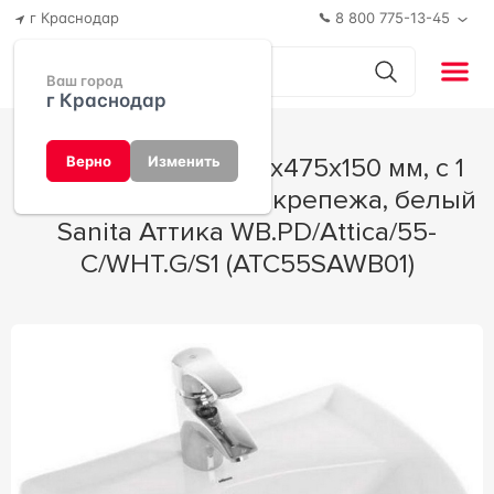
г Краснодар
8 800 775-13-45
Ваш город
г Краснодар
Раковина " 55", 550x475x150 мм, с 1
Верно
Изменить
отв., без комплекта крепежа, белый
Sanita Аттика WB.PD/Attica/55-
C/WHT.G/S1 (ATC55SAWB01)