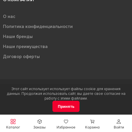
О нас
Политика конфиденциальности
Наши бренды
Наши преимущества
Договор оферты
Этот сайт использует использует файлы cookie для хранения
Терра - территория керамики 2026
данных. Продолжая использовать сайт, вы даете свое согласие на
Ⓒ Правообладателем товарного знака "Терра" является ООО "Атлас-
работу с этими файлами.
НТС"
Принять
Каталог
Заказы
Избранное
Корзина
Войти