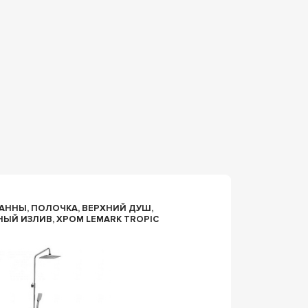
86891
АННЫ, ПОЛОЧКА, ВЕРХНИЙ ДУШ,
ДУШЕВОЙ ГАРНИТУР II
ЫЙ ИЗЛИВ, ХРОМ LEMARK TROPIC
КРЕПЕЖ
277940