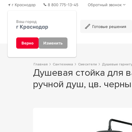
г Краснодар
8 800 775-13-45
Обратный звонок
Ваш город
г Краснодар
Каталог
Готовые решения
Верно
Изменить
Главная
Сантехника
Смесители
Душевые гарнит
Душевая стойка для ванны/душа, выдвижной излив, верхн.душ 220мм,
ручной душ, цв. черн