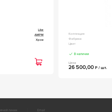
Like
Коллекция
AMPM
Фабрика
Хром
Цвет
В наличии
Цена
26 500,00
Р / шт.
ячей линии
Email