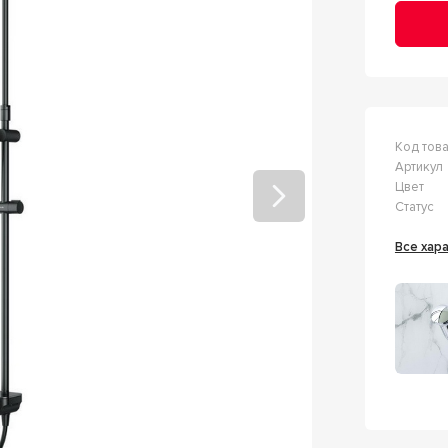
Код тов
Артикул
Цвет
Статус
Все ха