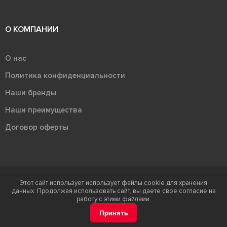
О КОМПАНИИ
О нас
Политика конфиденциальности
Наши бренды
Наши преимущества
Договор оферты
Этот сайт использует использует файлы cookie для хранения
Терра - территория керамики 2026
данных. Продолжая использовать сайт, вы даете свое согласие на
Ⓒ Правообладателем товарного знака "Терра" является ООО "Атлас-
работу с этими файлами.
НТС"
Принять