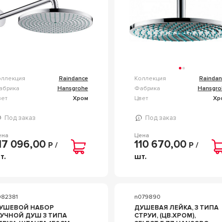
оллекция
Raindance
Коллекция
Raindan
абрика
Hansgrohe
Фабрика
Hansgro
вет
Хром
Цвет
Хр
Под заказ
Под заказ
ена
Цена
17 096,00
110 670,00
Р /
Р /
т.
шт.
082381
n079890
УШЕВОЙ НАБОР
ДУШЕВАЯ ЛЕЙКА, 3 ТИПА
РУЧНОЙ ДУШ 3 ТИПА
СТРУИ, (ЦВ.ХРОМ),