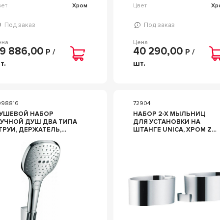
вет
Хром
Цвет
Хр
Под заказ
Под заказ
ена
Цена
9 886,00
40 290,00
Р /
Р /
т.
шт.
098816
72904
УШЕВОЙ НАБОР
НАБОР 2-Х МЫЛЬНИЦ
РУЧНОЙ ДУШ ДВА ТИПА
ДЛЯ УСТАНОВКИ НА
ТРУИ, ДЕРЖАТЕЛЬ,
ШТАНГЕ UNICA, ХРОМ ZZ
АНГ 1,60М), SELECT E
HANSGROHE RAINDANCE
Z HANSGROHE
28698000
AINDANCE 26720000