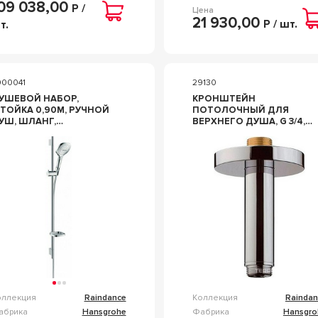
09 038,00
Р /
Цена
21 930,00
Р / шт.
т.
000041
29130
УШЕВОЙ НАБОР,
КРОНШТЕЙН
СТОЙКА 0,90М, РУЧНОЙ
ПОТОЛОЧНЫЙ ДЛЯ
УШ, ШЛАНГ,
ВЕРХНЕГО ДУША, G 3/4,
ЫЛЬНИЦА), (ЦВ. ХРОМ),
100ММ, (ЦВ. ХРОМ), ZZ
ELECT E 120 / UNICAS
HANSGROHE RAINDANCE
URO 0,90M ZZ
27418000
ANSGROHE RAINDANCE
6621000
оллекция
Raindance
Коллекция
Raindan
абрика
Hansgrohe
Фабрика
Hansgro