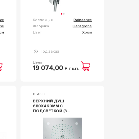
ce
Коллекция
Raindance
he
Фабрика
Hansgrohe
ом
Цвет
Хром
Под заказ
Цена
19 074,00
Р / шт.
86653
ВЕРХНИЙ ДУШ
680Х460ММ С
ПОДСВЕТКОЙ (3
РЕЖИМА ДУША, 3
ВРАЩАЮЩИЕСЯ
ФОРСУНКИ, БЕЗ
СКРЫТОЙ ЧАСТИ
28414180), RAINMAKER