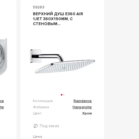
59263
ВЕРХНИЙ ДУШ E360 AIR
1JET 360X190ММ, C
СТЕНОВЫМ
ДЕРЖАТЕЛЕМ ДЛЯ
ВЕРХНЕГО ДУША 223
ММ, ZZ HANSGROHE
RAINDANCE 27371000
ce
Коллекция
Raindance
he
Фабрика
Hansgrohe
Цвет
Хром
Под заказ
Цена