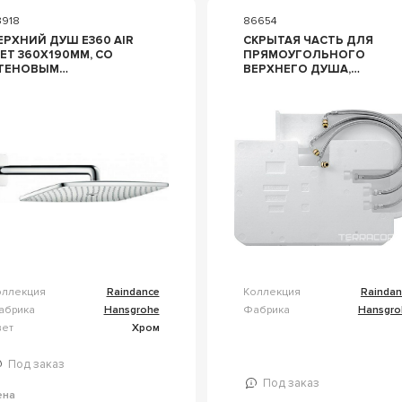
3918
86654
РХНИЙ ДУШ E360 AIR
СКРЫТАЯ ЧАСТЬ ДЛЯ
0X190ММ, CО
ПРЯМОУГОЛЬНОГО
ТЕНОВЫМ
ВЕРХНЕГО ДУША,
ЕРЖАТЕЛЕМ ДЛЯ
RAINMAKER ZZ
ЕРХНЕГО ДУША 390ММ,
HANSGROHE RAINDANCE
Z HANSGROHE
28414180
AINDANCE 27376000
оллекция
Raindance
Коллекция
Raindan
абрика
Hansgrohe
Фабрика
Hansgro
вет
Хром
Под заказ
Под заказ
ена