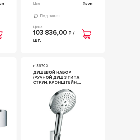
ом
Цвет
Хром
Под заказ
Цена
103 836,00
Р /
шт.
n139700
ДУШЕВОЙ НАБОР
(РУЧНОЙ ДУШ 3 ТИПА
СТРУИ, КРОНШТЕЙН,
ШЛАНГ 1,6М), (ЦВ. ХРОМ),
HG SELECT S 120 3IET ZZ
HANSGROHE RAINDANCE
26721000