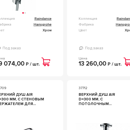
оллекция
Raindance
Коллекция
Raindan
абрика
Hansgrohe
Фабрика
Hansgro
вет
Хром
Цвет
Хр
Под заказ
Под заказ
ена
Цена
9 074,00
13 260,00
Р / шт.
Р / шт.
7709
37712
ЕРХНИЙ ДУШ AIR
ВЕРХНИЙ ДУШ AIR
=300 ММ, C СТЕНОВЫМ
D=300 ММ, C
ЕРЖАТЕЛЕМ ДЛЯ
ПОТОЛОЧНЫМ
ЕРХНЕГО ДУША 383 ММ,
ДЕРЖАТЕЛЕМ ДЛЯ
Z HANSGROHE
ВЕРХНЕГО ДУША 100
AINDANCE 27493
ММ, ZZ HANSGROHE
RAINDANCE 27494000