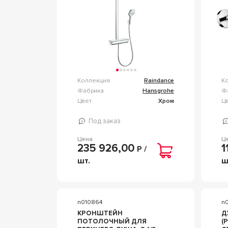
HANSGROHE RAINDANCE
27112000
Коллекция
Raindance
К
Фабрика
Hansgrohe
Ф
Цвет
Хром
Ц
Под заказ
Цена
Ц
235 926,00
1
Р /
шт.
ш
n010864
n
КРОНШТЕЙН
Д
ПОТОЛОЧНЫЙ ДЛЯ
(