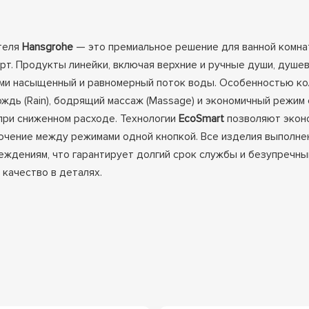
теля
Hansgrohe
— это премиальное решение для ванной комна
т. Продукты линейки, включая верхние и ручные души, душе
и насыщенный и равномерный поток воды. Особенностью кол
дь (Rain), бодрящий массаж (Massage) и экономичный режим 
 при сниженном расходе. Технологии
EcoSmart
позволяют эконо
чение между режимами одной кнопкой. Все изделия выполне
еждениям, что гарантирует долгий срок службы и безупречны
 качество в деталях.