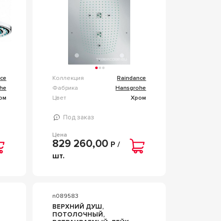
ZZ HANSGROHE
RAINDANCE 28418000
ce
Коллекция
Raindance
he
Фабрика
Hansgrohe
ом
Цвет
Хром
Под заказ
Цена
829 260,00
Р /
шт.
n089583
ВЕРХНИЙ ДУШ,
ПОТОЛОЧНЫЙ,