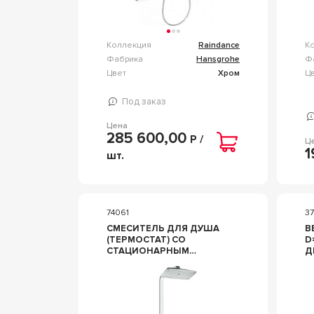
Коллекция
Raindance
К
Фабрика
Hansgrohe
Ф
Цвет
Хром
Ц
Под заказ
Цена
285 600,00
Р /
Ц
1
шт.
74061
3
СМЕСИТЕЛЬ ДЛЯ ДУША
В
(ТЕРМОСТАТ) СО
D
СТАЦИОНАРНЫМ
Д
ВЕРХНИМ ДУШЕМ
В
360Х190ММ, РУЧНОЙ
Z
ДУШ, ШЛАНГ В КОМПЛ.
R
(ЦВ. ХРОМ) E
SHOWERPIPE 30 ZZ