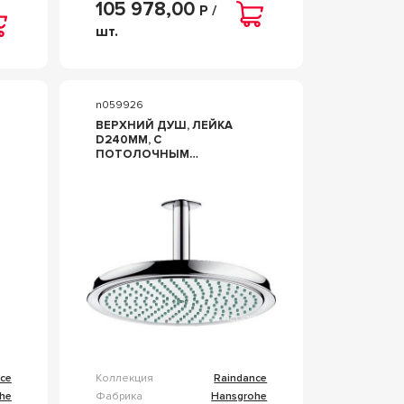
105 978,00
Р /
шт.
n059926
ВЕРХНИЙ ДУШ, ЛЕЙКА
D240ММ, C
ПОТОЛОЧНЫМ
КРОНШТЕЙНОМ 100ММ,
2ТИП СТРУИ RAINAIR,
(МЕТАЛЛ ЦВ. ХРОМ),
CLASSIC ZZ HANSGROHE
RAINDANCE 27405000
ce
Коллекция
Raindance
he
Фабрика
Hansgrohe