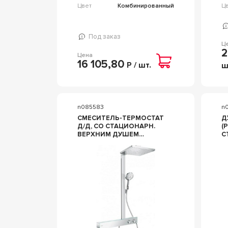
Цвет
Комбинированный
Ц
Под заказ
Ц
2
Цена
16 105,80
Р / шт.
ш
n085583
n
СМЕСИТЕЛЬ-ТЕРМОСТАТ
Д
Д/Д, СО СТАЦИОНАРН.
(
ВЕРХНИМ ДУШЕМ
С
300Х300ММ, РУЧНОЙ
ШЛ
ДУШ, ШЛАНГ,
Z
КРОНШТЕЙН В КОМПЛ.,
R
(ЦВ.ХРОМ), ZZ
HANSGROHE RAINDANCE
27363000