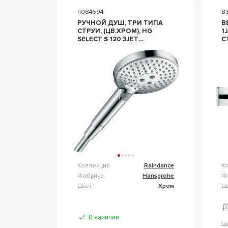
n084694
8
РУЧНОЙ ДУШ, ТРИ ТИПА
ВЕ
СТРУИ, (ЦВ.ХРОМ), HG
1JET 36
SELECT S 120 3JET
С
POWDERRAIN
Д
HANSGROHE RAINDANCE
В
26014000
Z
R
Коллекция
Raindance
К
Фабрика
Hansgrohe
Ф
Цвет
Хром
Ц
В наличии
Ц