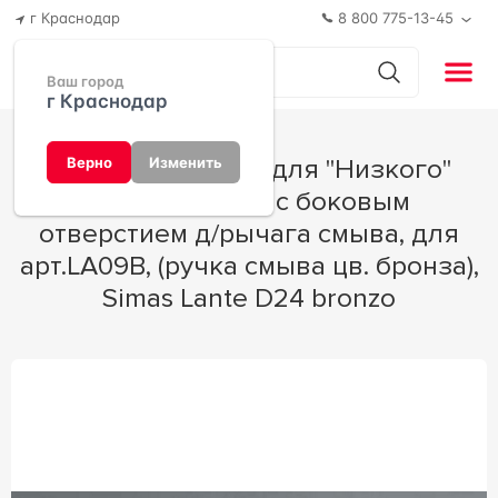
г Краснодар
8 800 775-13-45
Ваш город
г Краснодар
Механизм смыва для "Низкого"
Верно
Изменить
бачка унитаза с боковым
отверстием д/рычага смыва, для
арт.LA09B, (ручка смыва цв. бронза),
Simas Lante D24 bronzo