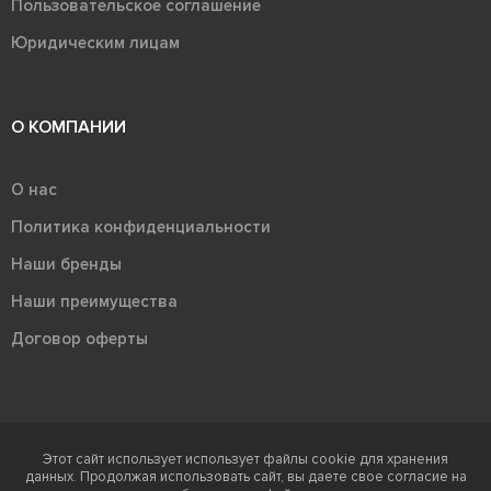
Пользовательское соглашение
Юридическим лицам
О КОМПАНИИ
О нас
Политика конфиденциальности
Наши бренды
Наши преимущества
Договор оферты
Этот сайт использует использует файлы cookie для хранения
Терра - территория керамики 2026
данных. Продолжая использовать сайт, вы даете свое согласие на
Ⓒ Правообладателем товарного знака "Терра" является ООО "Атлас-