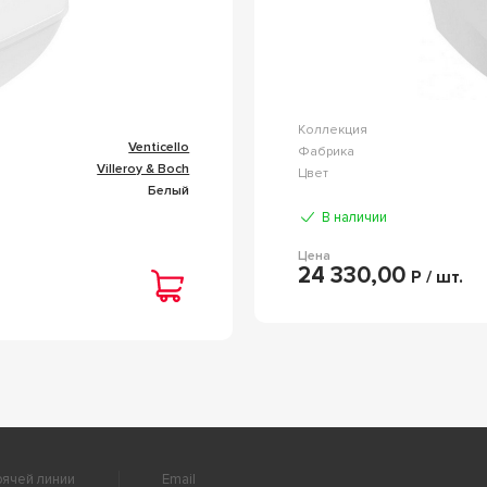
Коллекция
Venticello
Фабрика
Villeroy & Boch
Цвет
Белый
В наличии
Цена
24 330,00
Р / шт.
ячей линии
Email