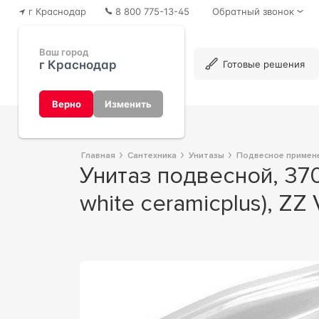
г Краснодар
8 800 775-13-45
Обратный звонок
Ваш город
г Краснодар
Каталог
Готовые решения
Верно
Изменить
Главная
Сантехника
Унитазы
Подвесное примен
Унитаз подвесной, 370х600мм, без сиденья, крепления в компл., (цв.R1
white ceramicplus), Z