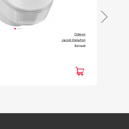
Odeon
Коллекц
Jacob Delafon
Фабрик
Белый
Цвет
Под 
Цена
12 6