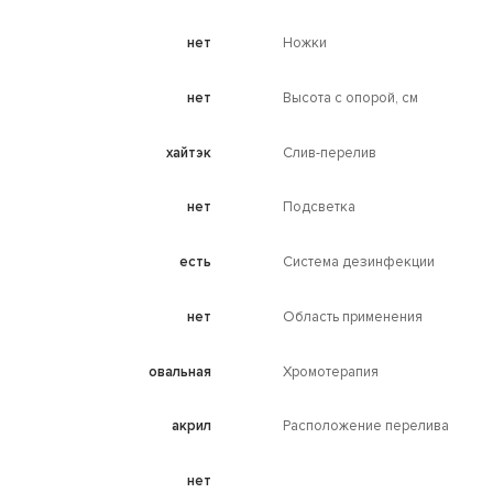
нет
Ножки
нет
Высота с опорой, см
хайтэк
Слив-перелив
нет
Подсветка
есть
Система дезинфекции
нет
Область применения
овальная
Хромотерапия
акрил
Расположение перелива
нет