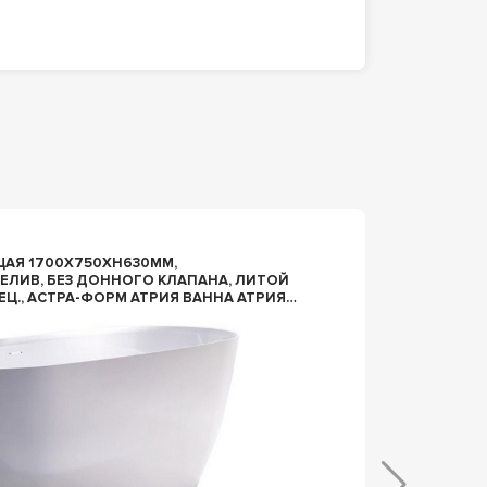
n167293
АЯ 1700X750XH630ММ,
ВАННА
ЛИВ, БЕЗ ДОННОГО КЛАПАНА, ЛИТОЙ
ИНТЕГ
А АТРИЯ
МРАМОР ЦВ.БЕ
ИНТЕГР. ПЕРЕЛ, БЕЛ.ГЛЯНЕЦ
АТРИЯ 