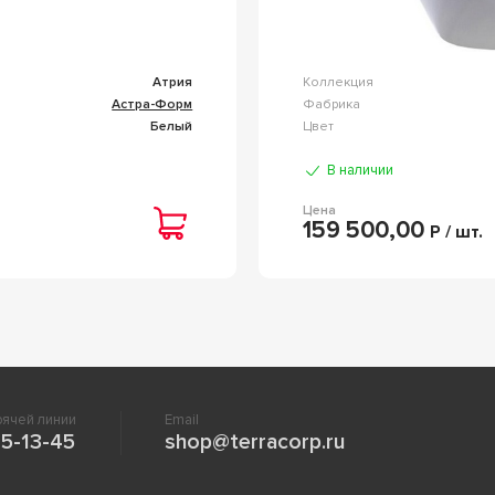
Атрия
Коллекция
Астра-Форм
Фабрика
Белый
Цвет
В наличии
Цена
159 500,00
Р / шт.
ячей линии
Email
5-13-45
shop@terracorp.ru