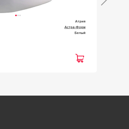
Атрия
Коллекц
Астра-Форм
Фабрик
Белый
Цвет
Под 
Цена
159 