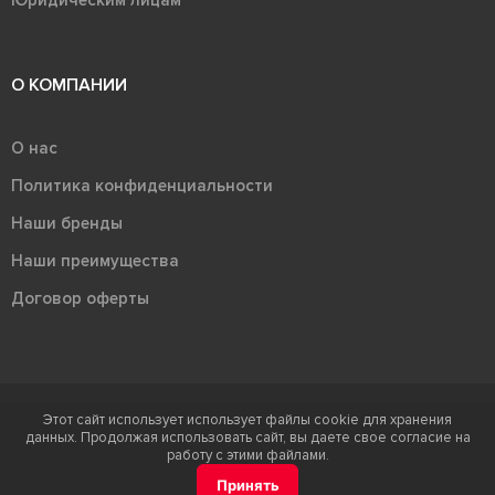
Юридическим лицам
О КОМПАНИИ
О нас
Политика конфиденциальности
Наши бренды
Наши преимущества
Договор оферты
Этот сайт использует использует файлы cookie для хранения
Терра - территория керамики 2026
данных. Продолжая использовать сайт, вы даете свое согласие на
Ⓒ Правообладателем товарного знака "Терра" является ООО "Атлас-
работу с этими файлами.
НТС"
Принять