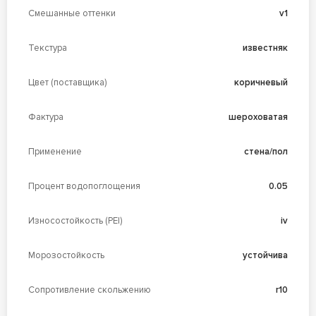
Смешанные оттенки
v1
Текстура
известняк
Цвет (поставщика)
коричневый
Фактура
шероховатая
Применение
стена/пол
Процент водопоглощения
0.05
Износостойкость (PEI)
iv
Морозостойкость
устойчива
Сопротивление скольжению
r10