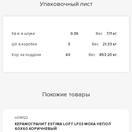
Упаковочный лист
кв.м. в штуке
0.36
Вес
7,11 кг.
шт. в коробке
3
Вес
21,33 кг.
кор. на поддоне
40
Вес
853,20 кг.
Похожие товары
n018122
КЕРАМОГРАНИТ ESTIMA LOFT LF03 MOKA НЕПОЛ
60X60 КОРИЧНЕВЫЙ