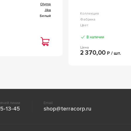
Olymp
Jika
Коллекция
Белый
Фабрика
Цвет
В наличии
Цена
2 370,00
Р / шт.
ячей линии
Email
5-13-45
shop@terracorp.ru