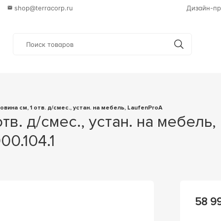
shop@terracorp.ru
Дизайн-пр
ковина см, 1 отв. д/смес., устан. на мебель, LaufenProA
00.104.1
58 9