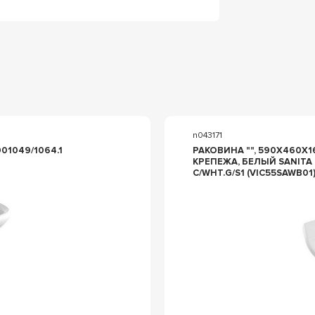
n043171
106120001049/1064.1
РАКОВИНА "", 590X460X16
КРЕПЕЖА, БЕЛЫЙ SANITA
C/WHT.G/S1 (VIC55SAWB01