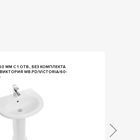
98744
0 ММ С 1 ОТВ., БЕЗ КОМПЛЕКТА
РАКОВИ
 ВИКТОРИЯ WB.PD/VICTORIA/60-
LUXE B
)