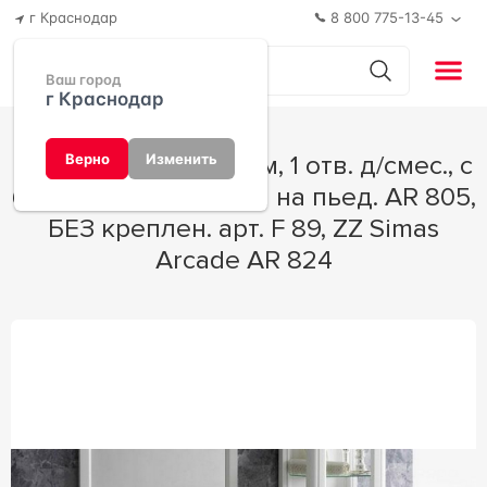
г Краснодар
8 800 775-13-45
Ваш город
г Краснодар
Раковина 660х530мм, 1 отв. д/смес., с
Верно
Изменить
бортиком, установка на пьед. AR 805,
БЕЗ креплен. арт. F 89, ZZ Simas
Arcade AR 824