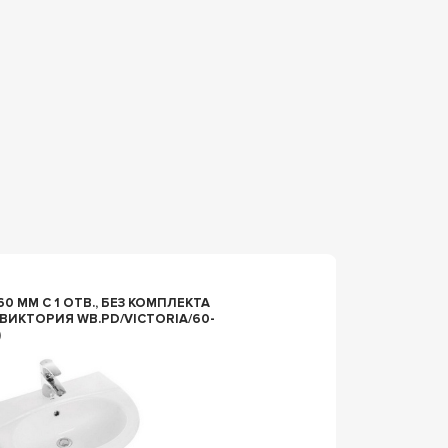
98744
0 ММ С 1 ОТВ., БЕЗ КОМПЛЕКТА
РАКОВИ
 ВИКТОРИЯ WB.PD/VICTORIA/60-
LUXE B
)