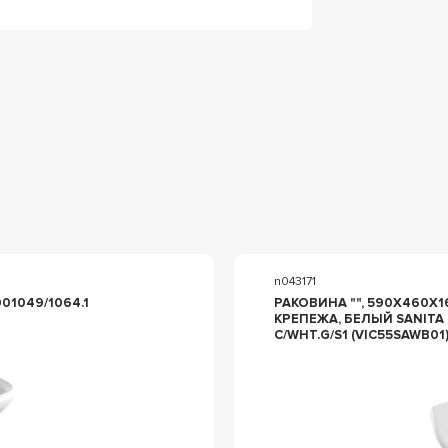
n043171
106120001049/1064.1
РАКОВИНА "", 590X460X16
КРЕПЕЖА, БЕЛЫЙ SANITA
C/WHT.G/S1 (VIC55SAWB01