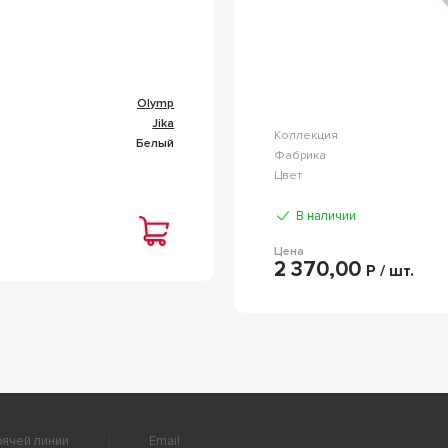
Olymp
Jika
Коллекция
Белый
Фабрика
Цвет
В наличии
Цена
2 370,00
Р / шт.
ячей линии
Email