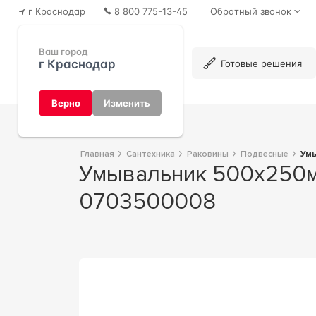
г Краснодар
8 800 775-13-45
Обратный звонок
Ваш город
г Краснодар
Каталог
Готовые решения
Верно
Изменить
Главная
Сантехника
Раковины
Подвесные
Ум
Умывальник 500х250мм, с 1 отв. для смесителя "Справа", ZZ Duravit Vero
0703500008