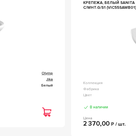
КРЕПЕЖА, БЕЛЫЙ SANITA
C/WHT.G/S1 (VIC55SAWB01
Olymp
Jika
Коллекция
Белый
Фабрика
Цвет
В наличии
Цена
2 370,00
Р / шт.