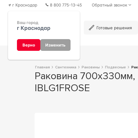
г Краснодар
8 800 775-13-45
Обратный звонок
Ваш город
г Краснодар
Каталог
Готовые решения
Верно
Изменить
Главная
Сантехника
Раковины
Подвесные
Ра
Раковина 700х330мм, с 1 отв. д/смесит., ZZ Devon & Devon Rose
IBLG1FROSE