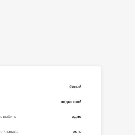
белый
подвесной
ль выбито
одно
о клапана
есть