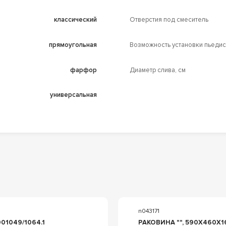
классический
Отверстия под смеситель
прямоугольная
Возможность установки пьедис
фарфор
Диаметр слива, см
универсальная
n043171
106120001049/1064.1
РАКОВИНА "", 590X460X16