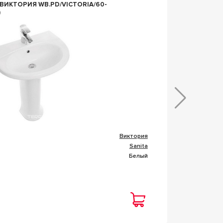
 ВИКТОРИЯ WB.PD/VICTORIA/60-
LUXE B
)
Коллекц
Виктория
Фабрик
Sanita
Цвет
Белый
В на
Цена
2 72