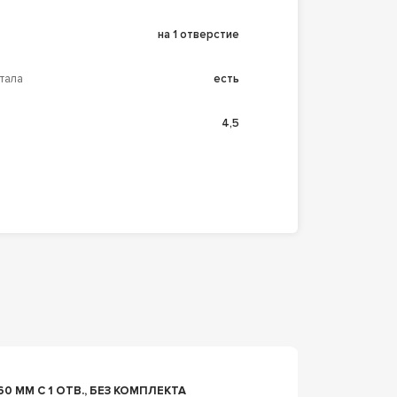
на 1 отверстие
тала
есть
4,5
98744
0 ММ С 1 ОТВ., БЕЗ КОМПЛЕКТА
РАКОВИ