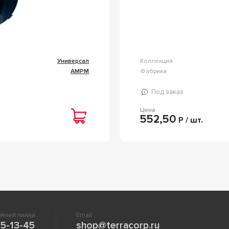
Универсал
Коллекция
AMPM
Фабрика
Под заказ
Цена
552,50
Р / шт.
ячей линии
Email
5-13-45
shop@terracorp.ru