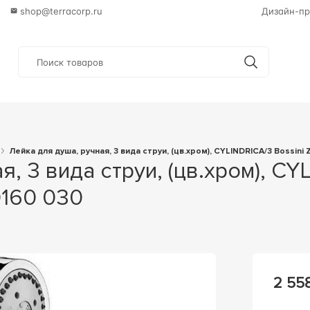
shop@terracorp.ru
Дизайн-пр
Лейка для душа, ручная, 3 вида струи, (цв.хром), CYLINDRICA/3 Bossini 
0160 030
2 558