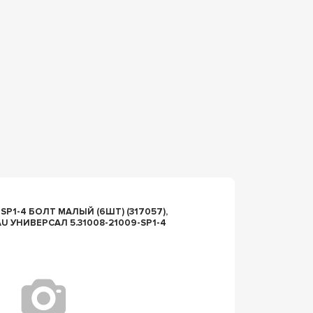
n153400
SP1-4 БОЛТ МАЛЫЙ (6ШТ) (317057),
ЗАПЧАС
AU УНИВЕРСАЛ 5.31008-21009-SP1-4
ALLEN 