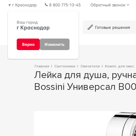
г Краснодар
8 800 775-13-45
Обратный звонок
Ваш город
г Краснодар
Каталог
Готовые решения
Верно
Изменить
Главная
Сантехника
Смесители
Компл. для смес.
Лейка для душа, ручная, 3 вида струи, (цв.хром), CYLINDRICA/3 Bossini ZZ
Bossini Универсал B0