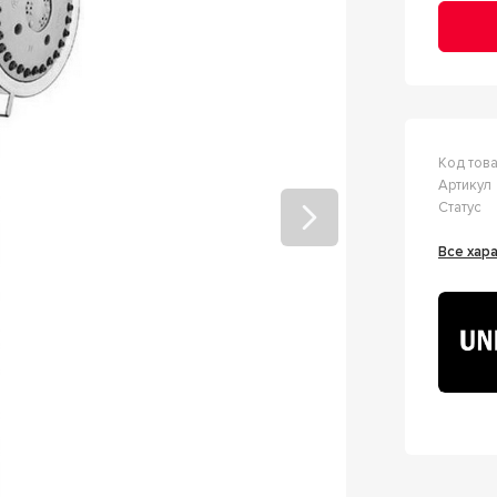
Код тов
Артикул
Статус
Все ха