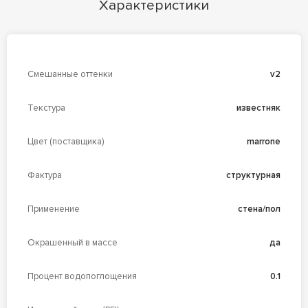
Характеристики
Смешанные оттенки
v2
Текстура
известняк
Цвет (поставщика)
marrone
Фактура
структурная
Применение
стена/пол
Окрашенный в массе
да
Процент водопоглощения
0.1