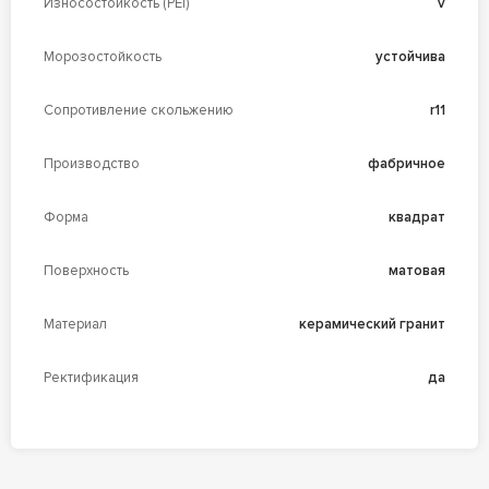
Износостойкость (PEI)
v
Морозостойкость
устойчива
Сопротивление скольжению
r11
Производство
фабричное
Форма
квадрат
Поверхность
матовая
Материал
керамический гранит
Ректификация
да