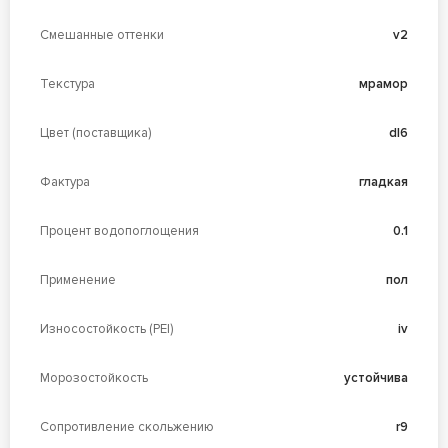
Смешанные оттенки
v2
Текстура
мрамор
Цвет (поставщика)
dl6
Фактура
гладкая
Процент водопоглощения
0.1
Применение
пол
Износостойкость (PEI)
iv
Морозостойкость
устойчива
Сопротивление скольжению
r9