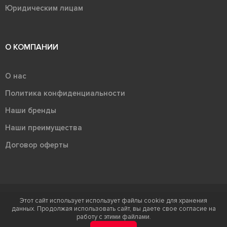
Юридическим лицам
О КОМПАНИИ
О нас
Политика конфиденциальности
Наши бренды
Наши преимущества
Договор оферты
Этот сайт использует использует файлы cookie для хранения
Терра - территория керамики 2026
данных. Продолжая использовать сайт, вы даете свое согласие на
Ⓒ Правообладателем товарного знака "Терра" является ООО "Атлас-
работу с этими файлами.
НТС"