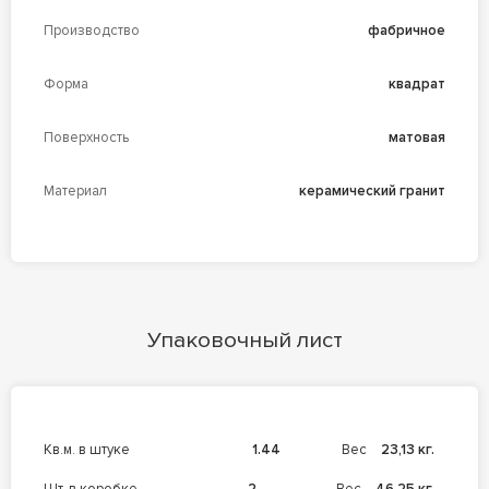
Производство
фабричное
Форма
квадрат
Поверхность
матовая
Материал
керамический гранит
Упаковочный лист
кв.м. в штуке
1.44
Вес
23,13 кг.
шт. в коробке
2
Вес
46,25 кг.