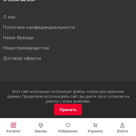
О нас
Политика конфиденциальности
Наши бренды
Наши преимущества
Договор оферты
Этот сайт использует использует файлы cookie для хранения
Терра - территория керамики 2026
данных. Продолжая использовать сайт, вы даете свое согласие на
Ⓒ Правообладателем товарного знака "Терра" является ООО "Атлас-
работу с этими файлами.
НТС"
Принять
Каталог
Заказы
Избранное
Корзина
Войти