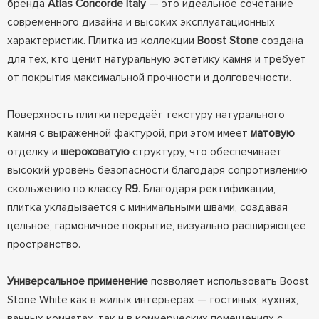
бренда
Atlas Concorde Italy
— это идеальное сочетание
современного дизайна и высоких эксплуатационных
характеристик. Плитка из коллекции
Boost Stone
создана
для тех, кто ценит натуральную эстетику камня и требует
от покрытия максимальной прочности и долговечности.
Поверхность плитки передаёт текстуру натурального
камня с выраженной фактурой, при этом имеет
матовую
отделку и
шероховатую
структуру, что обеспечивает
высокий уровень безопасности благодаря сопротивлению
скольжению по классу
R9
. Благодаря ректификации,
плитка укладывается с минимальными швами, создавая
цельное, гармоничное покрытие, визуально расширяющее
пространство.
Универсальное применение
позволяет использовать Boost
Stone White как в жилых интерьерах — гостиных, кухнях,
ванных комнатах, так и в коммерческих помещениях с