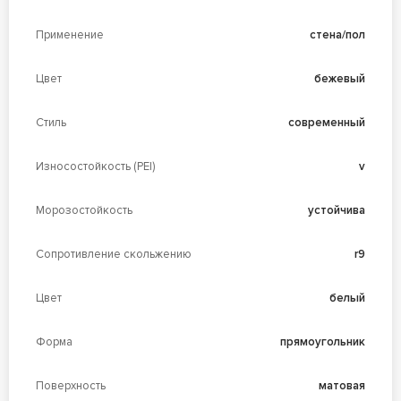
Применение
стена/пол
Цвет
бежевый
Стиль
современный
Износостойкость (PEI)
v
Морозостойкость
устойчива
Сопротивление скольжению
r9
Цвет
белый
Форма
прямоугольник
Поверхность
матовая