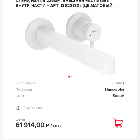
СТЕНУ, ИЗЛИВ 225ММ, ВНЕШНЯЯ ЧАСТЬ (БЕЗ
ВНУТР. ЧАСТИ – АРТ. 13622180), (ЦВ.МАТОВЫЙ
БЕЛЫЙ), ZZ HANSGROHE FINORIS 76050700
Коллекция
Finoris
Фабрика
Hansgrohe
Цвет
Белый
Под заказ
Цена
61 914,00
Р / шт.