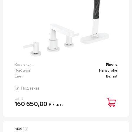
FINORIS 76444700
Коллекция
Finoris
Фабрика
Hansgrohe
Цвет
Белый
Под заказ
Цена
160 650,00
Р / шт.
n139242