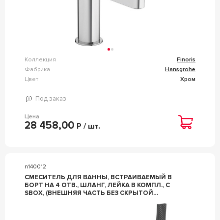
Коллекция
Finoris
Фабрика
Hansgrohe
Цвет
Хром
Под заказ
Цена
28 458,00
Р / шт.
n140012
СМЕСИТЕЛЬ ДЛЯ ВАННЫ, ВСТРАИВАЕМЫЙ В
БОРТ НА 4 ОТВ., ШЛАНГ, ЛЕЙКА В КОМПЛ., С
SBOX, (ВНЕШНЯЯ ЧАСТЬ БЕЗ СКРЫТОЙ
АРТ.13440180),(ЦВ.МАТ.ЧЕРНЫЙ), ZZ HANSGROHE
FINORIS 76444670