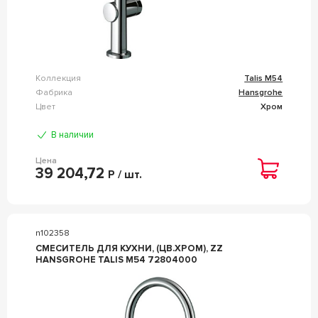
Коллекция
Talis M54
Фабрика
Hansgrohe
Цвет
Хром
В наличии
Цена
39 204,72
Р / шт.
n102358
СМЕСИТЕЛЬ ДЛЯ КУХНИ, (ЦВ.ХРОМ), ZZ
HANSGROHE TALIS M54 72804000