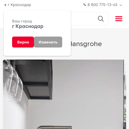
г Краснодар
8 800 775-13-45
Ваш город
г Краснодар
Talis M54 от Hansgrohe
Верно
Изменить