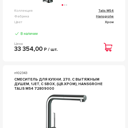
Коллекция
Talis M54
Фабрика
Hansgrohe
Цвет
Хром
В наличии
Цена
33 354,00
Р / шт.
n102343
СМЕСИТЕЛЬ ДЛЯ КУХНИ, 270, С ВЫТЯЖНЫМ
ДУШЕМ, 1JET, С SBOX, (ЦВ.ХРОМ), HANSGROHE
TALIS M54 72809000