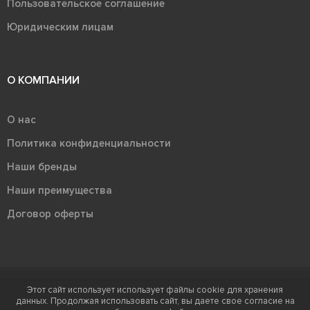
Пользовательское соглашение
Юридическим лицам
О КОМПАНИИ
О нас
Политика конфиденциальности
Наши бренды
Наши преимущества
Договор оферты
Этот сайт использует использует файлы cookie для хранения
Терра - территория керамики 2026
данных. Продолжая использовать сайт, вы даете свое согласие на
Ⓒ Правообладателем товарного знака "Терра" является ООО "Атлас-