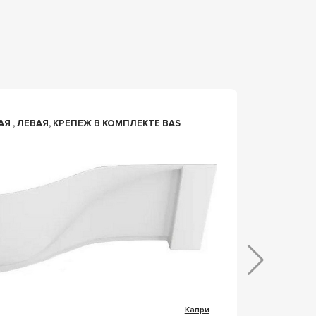
n043729
Я , ЛЕВАЯ, КРЕПЕЖ В КОМПЛЕКТЕ BAS
КАРКАС
0-0-0-2
Капри
Коллекц