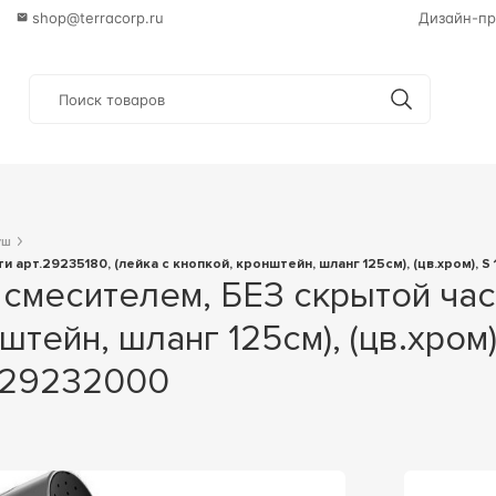
shop@terracorp.ru
Дизайн-пр
уш
 арт.29235180, (лейка с кнопкой, кронштейн, шланг 125см), (цв.хром), S 
штейн, шланг 125см), (цв.хром),
 29232000