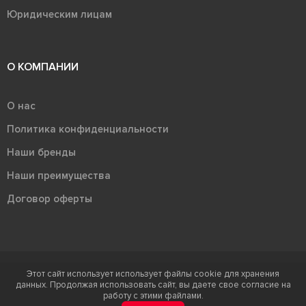
Юридическим лицам
О КОМПАНИИ
О нас
Политика конфиденциальности
Наши бренды
Наши преимущества
Договор оферты
Этот сайт использует использует файлы cookie для хранения
Терра - территория керамики 2026
данных. Продолжая использовать сайт, вы даете свое согласие на
Ⓒ Правообладателем товарного знака "Терра" является ООО "Атлас-
работу с этими файлами.
НТС"