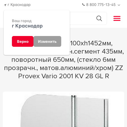
г Краснодар
8 800 775-13-45
Ваш город
г Краснодар
Штора на ванну 1100хh1452мм,
Верно
Изменить
"Правая", стационарн.сегмент 435мм,
поворотный 650мм, (стекло 6мм
прозрачн., матов.алюминий/хром) ZZ
Provex Vario 2001 KV 28 GL R