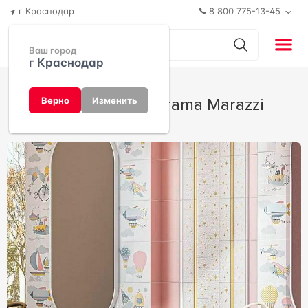
г Краснодар
8 800 775-13-45
Ваш город
г Краснодар
Бон Вояж от Kerama Marazzi
Верно
Изменить