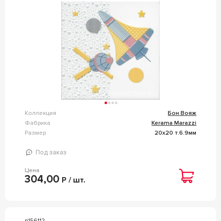
Коллекция
Бон Вояж
Фабрика
Kerama Marazzi
Размер
20x20 т.6.9мм
Под заказ
Цена
304,00
Р / шт.
n156112